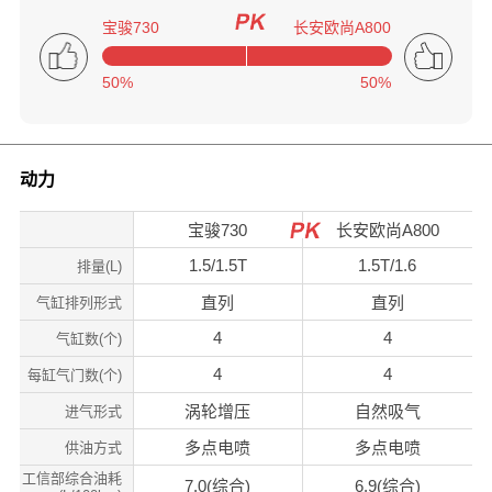
宝骏730
长安欧尚A800
50%
50%
动力
宝骏730
长安欧尚A800
1.5/1.5T
1.5T/1.6
排量(L)
直列
直列
气缸排列形式
4
4
气缸数(个)
4
4
每缸气门数(个)
涡轮增压
自然吸气
进气形式
多点电喷
多点电喷
供油方式
工信部综合油耗
7.0(综合)
6.9(综合)