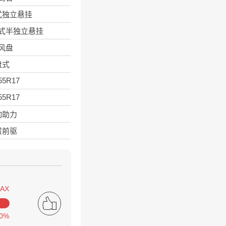
式独立悬挂
式半独立悬挂
风盘
盘式
55R17
55R17
动助力
置前驱
AX
0%