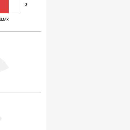
0
宋MAX