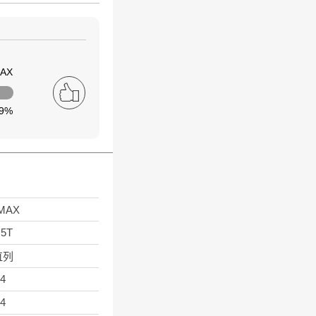
AX
9%
MAX
.5T
直列
4
4