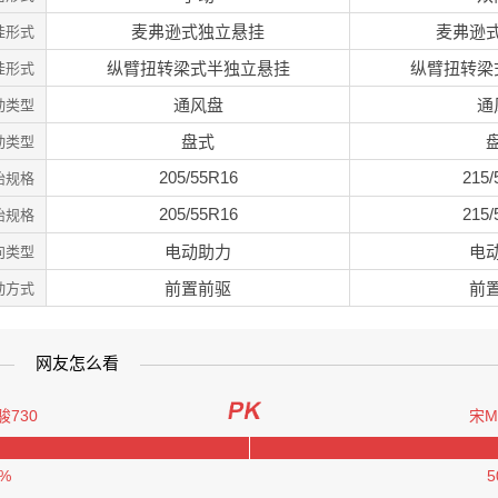
麦弗逊式独立悬挂
麦弗逊
挂形式
纵臂扭转梁式半独立悬挂
纵臂扭转梁
挂形式
通风盘
通
动类型
盘式
动类型
205/55R16
215/
胎规格
205/55R16
215/
胎规格
电动助力
电
向类型
前置前驱
前
动方式
网友怎么看
骏730
宋M
0%
5