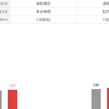
涡轮增压
涡
气形式
多点电喷
缸
油方式
7.0(综合)
7.6
0km)
230
113