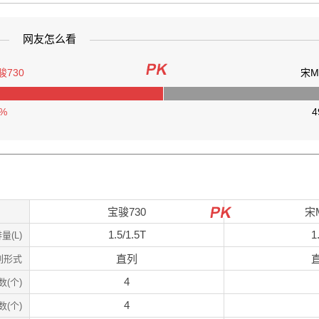
网友怎么看
骏730
宋M
1%
4
宝骏730
宋
1.5/1.5T
1
量(L)
直列
列形式
4
数(个)
4
(个)