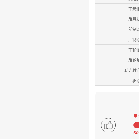
前悬
后悬
前制
后制
前轮
后轮
助力转
驱
宝
5