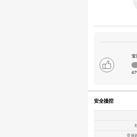
宝
4
安全操控
变速