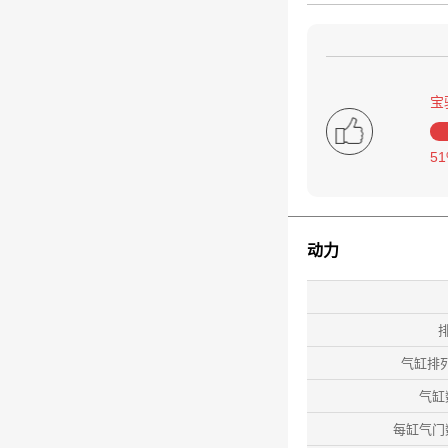
宝
5
动力
排
气缸排
气缸
每缸气门数