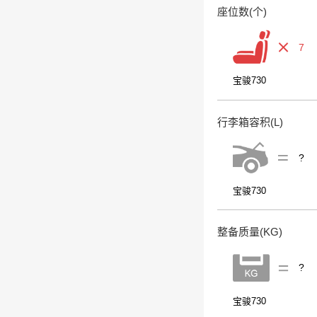
座位数(个)
7
宝骏730
行李箱容积(L)
?
宝骏730
整备质量(KG)
?
宝骏730