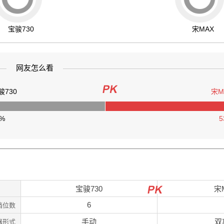
宝骏730
宋MAX
网友怎么看
骏730
宋M
7%
5
宝骏730
宋
6
档位数
手动
双
器形式