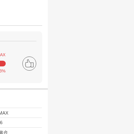
AX
3%
MAX
6
离合