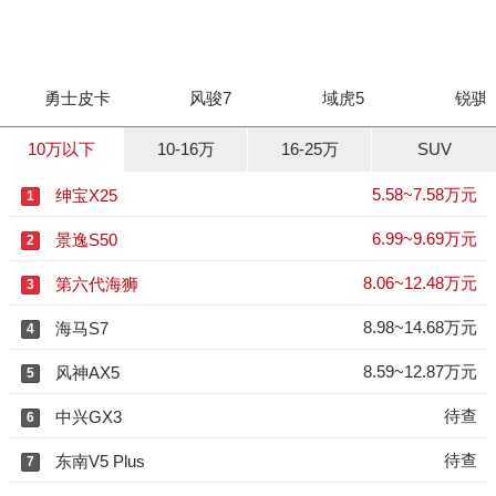
勇士皮卡
风骏7
域虎5
锐骐
10万以下
10-16万
16-25万
SUV
5.58~7.58万元
绅宝X25
1
6.99~9.69万元
景逸S50
2
8.06~12.48万元
第六代海狮
3
8.98~14.68万元
海马S7
4
8.59~12.87万元
风神AX5
5
待查
中兴GX3
6
待查
东南V5 Plus
7