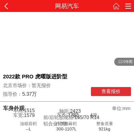
网易汽车
0张图
2022款 PRO 虎曜版进阶型
北京市场价：暂无报价
查看报价
5.37万
指导价：
车身外观
单位:mm
车高:
1515
轴距:
2423
车长:
3732
4
座
车宽:
1579
5
门
前/后轮胎规格:
165/70 R14
油箱容积
行李舱容积
整备质量
铝合金轮毂:
--
--L
300-1107L
921kg