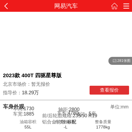
网易汽车
281张图
2023款 400T 四驱星尊版
北京市场价：暂无报价
查看报价
18.29万
指导价：
车身外观
单位:mm
车高:
1730
轴距:
2800
车长:
4780
5
座
车宽:
1885
5
门
前/后轮胎规格:
235/50 R19
油箱容积
行李舱容积
整备质量
铝合金轮毂:
标配
55L
-L
1778kg