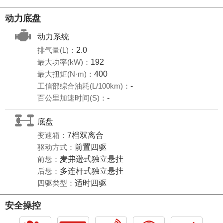
动力底盘
动力系统
排气量(L)：
2.0
最大功率(kW)：
192
最大扭矩(N·m)：
400
工信部综合油耗(L/100km)：
-
百公里加速时间(S)：
-
底盘
变速箱：
7档双离合
驱动方式：
前置四驱
前悬：
麦弗逊式独立悬挂
后悬：
多连杆式独立悬挂
四驱类型：
适时四驱
安全操控