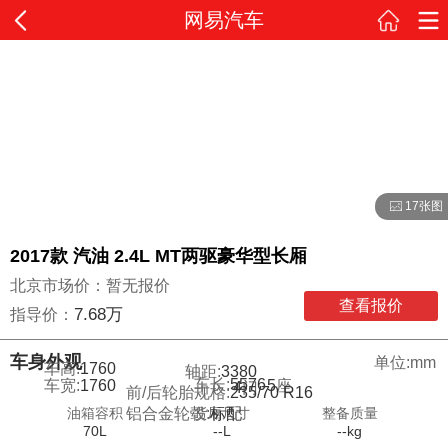
网易汽车
17张图
2017款 汽油 2.4L MT两驱豪华型长厢
北京市场价：暂无报价
查看报价
7.68万
指导价：
车身外观
单位:mm
车高:
1760
轴距:
3380
车长:
5576
车宽:
1760
5
座
4
门
前/后轮胎规格:
235/70 R16
油箱容积
货厢尺寸
整备质量
铝合金轮毂:
标配
70L
--L
--kg