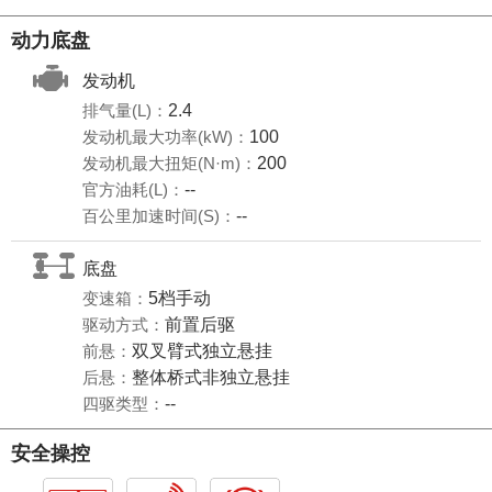
动力底盘
发动机
排气量(L)：
2.4
发动机最大功率(kW)：
100
发动机最大扭矩(N·m)：
200
官方油耗(L)：
--
百公里加速时间(S)：
--
底盘
变速箱：
5档手动
驱动方式：
前置后驱
前悬：
双叉臂式独立悬挂
后悬：
整体桥式非独立悬挂
四驱类型：
--
安全操控