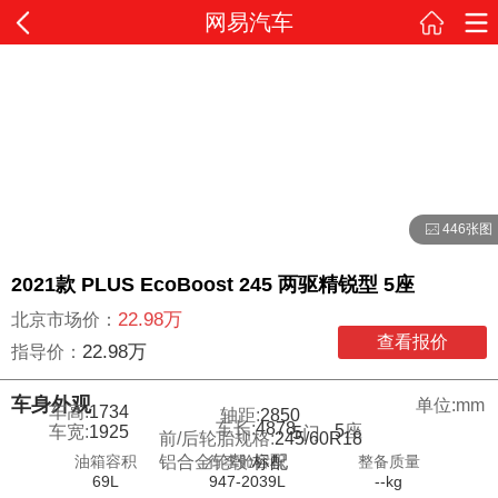
网易汽车
446张图
2021款 PLUS EcoBoost 245 两驱精锐型 5座
22.98万
北京市场价：
查看报价
22.98万
指导价：
车身外观
单位:mm
车高:
1734
轴距:
2850
车长:
4878
5
座
车宽:
1925
5
门
前/后轮胎规格:
245/60R18
油箱容积
行李舱容积
整备质量
铝合金轮毂:
标配
69L
947-2039L
--kg