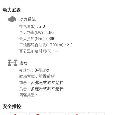
动力底盘
动力系统
排气量(L)：
2.0
最大功率(kW)：
180
最大扭矩(N·m)：
390
工信部综合油耗(L/100km)：
8.1
百公里加速时间(S)：
--
底盘
变速箱：
8档自动
驱动方式：
前置前驱
前悬：
麦弗逊式独立悬挂
后悬：
多连杆式独立悬挂
四驱类型：
--
安全操控