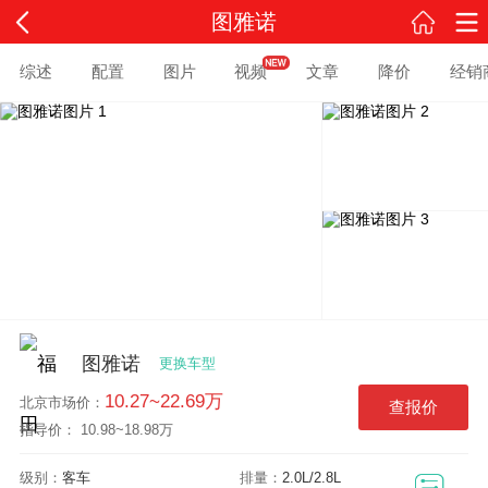
图雅诺
综述
配置
图片
视频
文章
降价
经销
图雅诺
更换车型
10.27~22.69万
北京
市场价：
查报价
指导价： 10.98~18.98万
级别：
客车
排量：
2.0L/2.8L