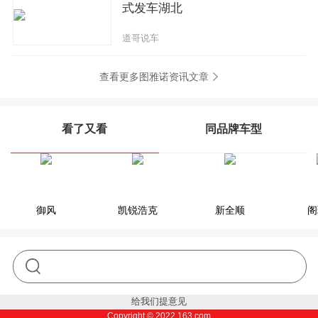
式发车湖北
道哥说车
查看更多图雅诺资讯文章
看了又看
同品牌车型
御风
风景G9
凯锐浩克
风景G7
新全顺
萨普
阁
给我们提意见
Copyright ©
2022
163.com