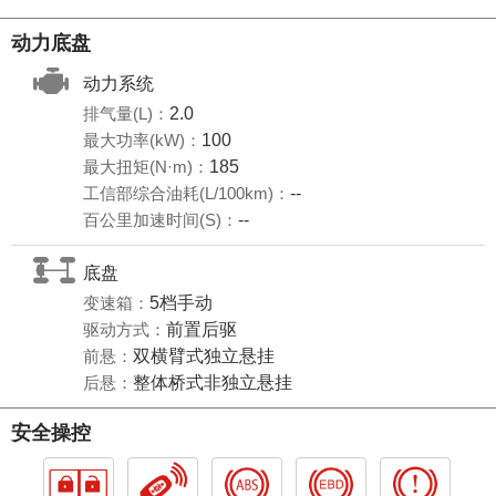
动力底盘
动力系统
排气量(L)：
2.0
最大功率(kW)：
100
最大扭矩(N·m)：
185
工信部综合油耗(L/100km)：
--
百公里加速时间(S)：
--
底盘
变速箱：
5档手动
驱动方式：
前置后驱
前悬：
双横臂式独立悬挂
后悬：
整体桥式非独立悬挂
安全操控