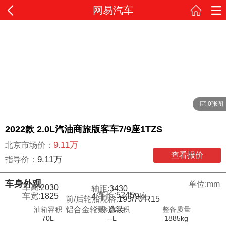
网易汽车
0张图
2022款 2.0L汽油商旅版客车7/9座1TZS
9.11万
北京市场价：
查看报价
9.11万
指导价：
车身外观
单位:mm
车高:
2030
轴距:
3430
车长:
5245
车宽:
1825
7/9
座
4
门
前/后轮胎规格:
195/70 R15
油箱容积
行李舱容积
整备质量
铝合金轮毂:
选装
70L
--L
1885kg