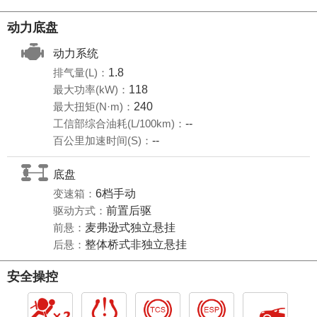
动力底盘
动力系统
排气量(L)：
1.8
最大功率(kW)：
118
最大扭矩(N·m)：
240
工信部综合油耗(L/100km)：
--
百公里加速时间(S)：
--
底盘
变速箱：
6档手动
驱动方式：
前置后驱
前悬：
麦弗逊式独立悬挂
后悬：
整体桥式非独立悬挂
安全操控