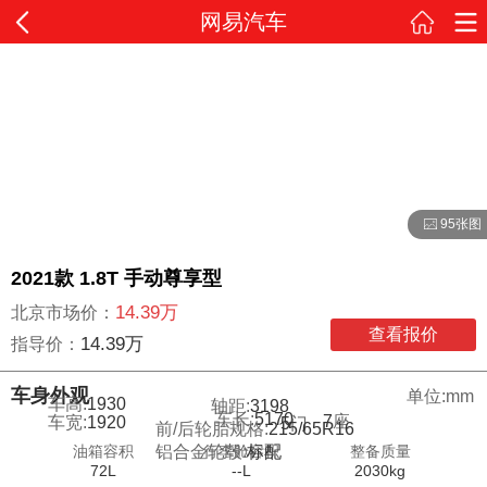
网易汽车
95张图
2021款 1.8T 手动尊享型
14.39万
北京市场价：
查看报价
14.39万
指导价：
车身外观
单位:mm
车高:
1930
轴距:
3198
车长:
5170
7
座
车宽:
1920
5
门
前/后轮胎规格:
215/65R16
油箱容积
行李舱容积
整备质量
铝合金轮毂:
标配
72L
--L
2030kg