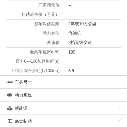
厂家预售价
--
补贴后售价（万元）
--
整车保修期限
4年或10万公里
动力类型
汽油机
变速箱
8档无级变速
最高车速(Km/h)
185
官方0—100加速时间(s)
工信部综合油耗(L/100km)
5.9
车身尺寸
动力系统
新能源
底盘制动