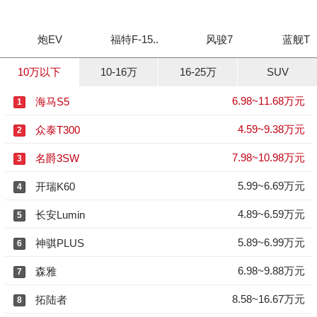
炮EV
福特F-15..
风骏7
蓝舰T3
10万以下
10-16万
16-25万
SUV
6.98~11.68万元
海马S5
1
4.59~9.38万元
众泰T300
2
7.98~10.98万元
名爵3SW
3
5.99~6.69万元
开瑞K60
4
4.89~6.59万元
长安Lumin
5
5.89~6.99万元
神骐PLUS
6
6.98~9.88万元
森雅
7
8.58~16.67万元
拓陆者
8