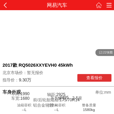
网易汽车
22张图
2017款 RQ5026XXYEVH0 45kWh
北京市场价：暂无报价
查看报价
9.30万
指导价：
车身外观
单位:mm
车高:
1990
轴距:
2925
车长:
4495
2-5
座
车宽:
1680
5
门
前/后轮胎规格:
175/70R14
油箱容积
行李舱容积
整备质量
铝合金轮毂:
--
--L
--L
1580kg