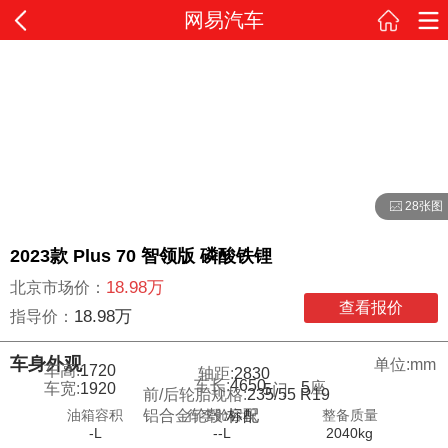
网易汽车
28张图
2023款 Plus 70 智领版 磷酸铁锂
18.98万
北京市场价：
查看报价
18.98万
指导价：
车身外观
单位:mm
车高:
1720
轴距:
2830
车长:
4650
5
座
车宽:
1920
5
门
前/后轮胎规格:
235/55 R19
油箱容积
行李舱容积
整备质量
铝合金轮毂:
标配
-L
--L
2040kg