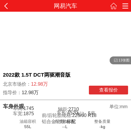
网易汽车
13张图
2022款 1.5T DCT两驱潮音版
12.98万
北京市场价：
查看报价
12.98万
指导价：
车身外观
单位:mm
车高:
1745
轴距:
2710
车长:
4520
5
座
车宽:
1875
5
门
前/后轮胎规格:
225/60 R18
油箱容积
行李舱容积
整备质量
铝合金轮毂:
标配
55L
--L
-kg