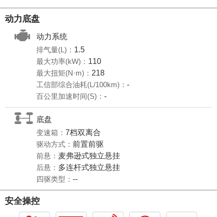
动力底盘
动力系统
排气量(L)：
1.5
最大功率(kW)：
110
最大扭矩(N·m)：
218
工信部综合油耗(L/100km)：
-
百公里加速时间(S)：
-
底盘
变速箱：
7档双离合
驱动方式：
前置前驱
前悬：
麦弗逊式独立悬挂
后悬：
多连杆式独立悬挂
四驱类型：
--
安全操控