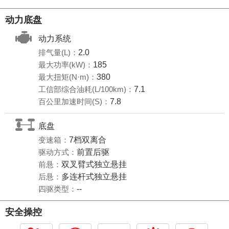
动力底盘
动力系统
排气量(L)：
2.0
最大功率(kW)：
185
最大扭矩(N·m)：
380
工信部综合油耗(L/100km)：
7.1
百公里加速时间(S)：
7.8
底盘
变速箱：
7档双离合
驱动方式：
前置后驱
前悬：
双叉臂式独立悬挂
后悬：
多连杆式独立悬挂
四驱类型：
--
安全操控