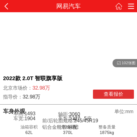
网易汽车
102张图
2022款 2.0T 智联旗享版
32.98万
北京市场价：
查看报价
32.98万
指导价：
车身外观
单位:mm
车高:
1493
轴距:
3060
车长:
5137
车宽:
1904
5
座
4
门
前/后轮胎规格:
245/45R19
油箱容积
行李舱容积
整备质量
铝合金轮毂:
标配
62L
370L
1875kg