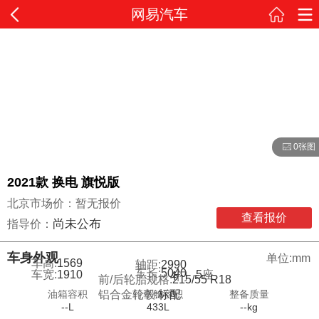
网易汽车
0张图
2021款 换电 旗悦版
北京市场价：暂无报价
查看报价
尚未公布
指导价：
车身外观
单位:mm
车高:
1569
轴距:
2990
车长:
5040
车宽:
1910
5
座
4
门
前/后轮胎规格:
215/55 R18
油箱容积
行李舱容积
整备质量
铝合金轮毂:
标配
--L
433L
--kg