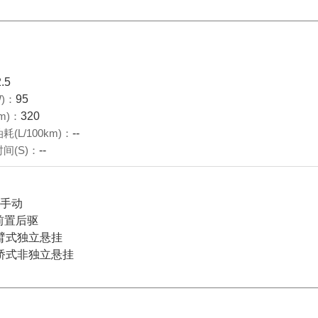
2.5
)：
95
m)：
320
(L/100km)：
--
间(S)：
--
档手动
前置后驱
臂式独立悬挂
桥式非独立悬挂