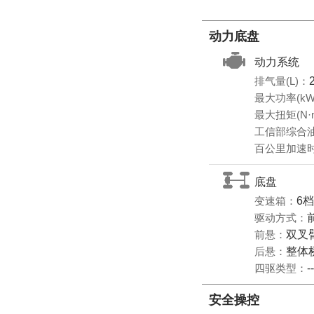
动力底盘
动力系统
排气量(L)：
最大功率(kW
最大扭矩(N·
工信部综合油耗
百公里加速时
底盘
变速箱：
6
驱动方式：
前悬：
双叉
后悬：
整体
四驱类型：
--
安全操控