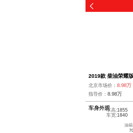
2019款 柴油荣耀版
8.98万
北京市场价：
8.98万
指导价：
车身外观
车高:
1855
车宽:
1840
油箱
7