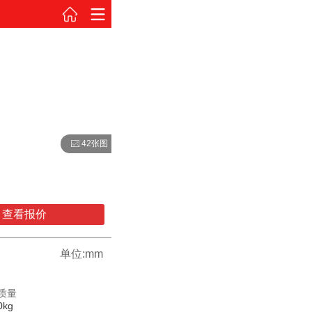
42张图
查看报价
单位:mm
质量
0kg