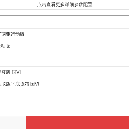
点击查看更多详细参数配置
MT两驱运动版
驱运动版
至尊版 国VI
驱劲取版平底货箱 国VI
给我们提意见
©1997-2020 网易公司版权所有