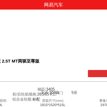
网易汽车
 2.5T MT两驱至尊版
轴距:
3405
车长:
5560
5
座
4
门
前/后轮胎规格:
265/65 R17
铝合金轮毂:
标配
容积
货箱尺寸(mm)
整备
0L
1815*1520*515L
197