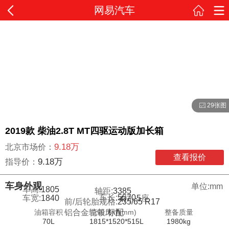
网易汽车
29张图
2019款 柴油2.8T MT四驱运动版加长箱
9.18万
北京市场价：
查看报价
9.18万
指导价：
车身外观
单位:mm
车高:
1805
轴距:
3385
车长:
5570
车宽:
1840
5
座
4
门
前/后轮胎规格:
235/65 R17
油箱容积
货箱尺寸(mm)
整备质量
铝合金轮毂:
标配
70L
1815*1520*515L
1980kg