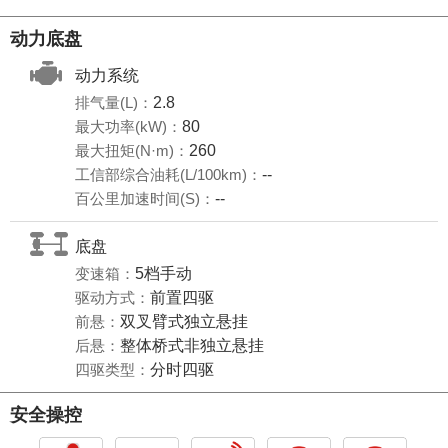
动力底盘
动力系统
排气量(L)：
2.8
最大功率(kW)：
80
最大扭矩(N·m)：
260
工信部综合油耗(L/100km)：
--
百公里加速时间(S)：
--
底盘
变速箱：
5档手动
驱动方式：
前置四驱
前悬：
双叉臂式独立悬挂
后悬：
整体桥式非独立悬挂
四驱类型：
分时四驱
安全操控