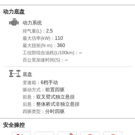
动力底盘
动力系统
排气量(L)：
2.5
最大功率(kW)：
110
最大扭矩(N·m)：
360
工信部综合油耗(L/100km)：
--
百公里加速时间(S)：
--
底盘
变速箱：
6档手动
驱动方式：
前置四驱
前悬：
双叉臂式独立悬挂
后悬：
整体桥式非独立悬挂
四驱类型：
分时四驱
安全操控