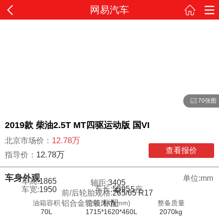
网易汽车
70张图
2019款 柴油2.5T MT四驱运动版 国VI
12.78万
北京市场价：
查看报价
12.78万
指导价：
车身外观
单位:mm
车高:
1865
轴距:
3405
车长:
5595
车宽:
1950
5
座
4
门
前/后轮胎规格:
265/65 R17
油箱容积
货箱尺寸(mm)
整备质量
铝合金轮毂:
标配
70L
1715*1620*460L
2070kg