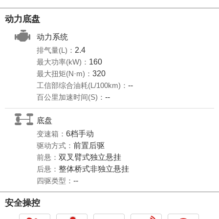
动力底盘
动力系统
排气量(L)：
2.4
最大功率(kW)：
160
最大扭矩(N·m)：
320
工信部综合油耗(L/100km)：
--
百公里加速时间(S)：
--
底盘
变速箱：
6档手动
驱动方式：
前置后驱
前悬：
双叉臂式独立悬挂
后悬：
整体桥式非独立悬挂
四驱类型：
--
安全操控