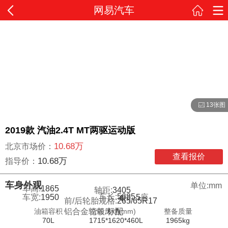
网易汽车
13张图
2019款 汽油2.4T MT两驱运动版
10.68万
北京市场价：
查看报价
10.68万
指导价：
车身外观
单位:mm
车高:
1865
轴距:
3405
车长:
5685
车宽:
1950
5
座
4
门
前/后轮胎规格:
265/65R17
油箱容积
货箱尺寸(mm)
整备质量
铝合金轮毂:
标配
70L
1715*1620*460L
1965kg