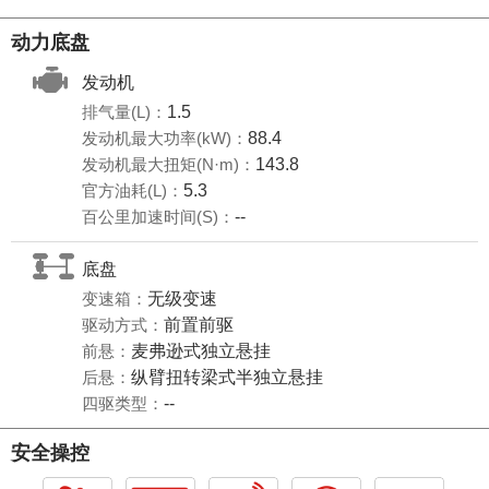
动力底盘
发动机
排气量(L)：
1.5
发动机最大功率(kW)：
88.4
发动机最大扭矩(N·m)：
143.8
官方油耗(L)：
5.3
百公里加速时间(S)：
--
底盘
变速箱：
无级变速
驱动方式：
前置前驱
前悬：
麦弗逊式独立悬挂
后悬：
纵臂扭转梁式半独立悬挂
四驱类型：
--
安全操控