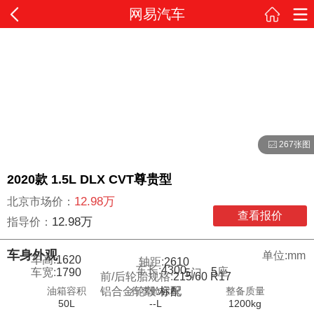
网易汽车
267张图
2020款 1.5L DLX CVT尊贵型
12.98万
北京市场价：
查看报价
12.98万
指导价：
车身外观
单位:mm
车高:
1620
轴距:
2610
车长:
4300
5
座
车宽:
1790
5
门
前/后轮胎规格:
215/60 R17
油箱容积
行李舱容积
整备质量
铝合金轮毂:
标配
50L
--L
1200kg