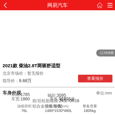
网易汽车
58张图
2021款 柴油2.8T两驱舒适型
北京市场价：暂无报价
查看报价
8.68万
指导价：
车身外观
单位:mm
车高:
1785
轴距:
3095
车长:
5190
车宽:
1860
5
座
4
门
前/后轮胎规格:
245/70R16
油箱容积
货箱尺寸(mm)
整备质量
铝合金轮毂:
标配
76L
1480*1530*480L
1805kg