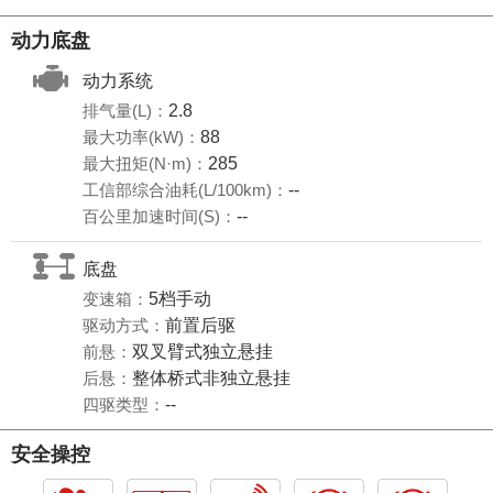
动力底盘
动力系统
排气量(L)：
2.8
最大功率(kW)：
88
最大扭矩(N·m)：
285
工信部综合油耗(L/100km)：
--
百公里加速时间(S)：
--
底盘
变速箱：
5档手动
驱动方式：
前置后驱
前悬：
双叉臂式独立悬挂
后悬：
整体桥式非独立悬挂
四驱类型：
--
安全操控