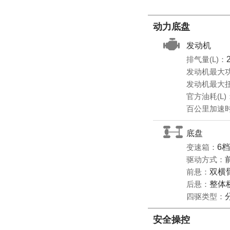
动力底盘
发动机
排气量(L)：
发动机最大功
发动机最大扭
官方油耗(L)
百公里加速时
底盘
变速箱：
6
驱动方式：
前悬：
双横
后悬：
整体
四驱类型：
安全操控