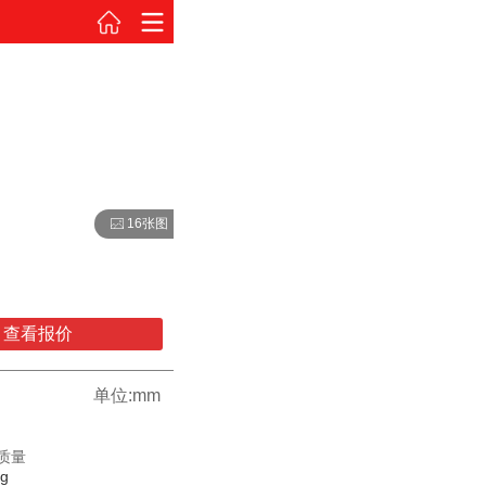
16张图
查看报价
单位:mm
质量
kg