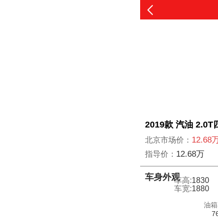
2019款 汽油 2.
12.68
北京市场价：
12.68万
指导价：
车身外观
车高:
1830
车宽:
1880
油箱
7