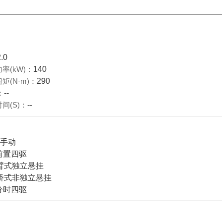
2.0
率(kW)：
140
矩(N·m)：
290
：
--
间(S)：
--
档手动
前置四驱
臂式独立悬挂
桥式非独立悬挂
分时四驱