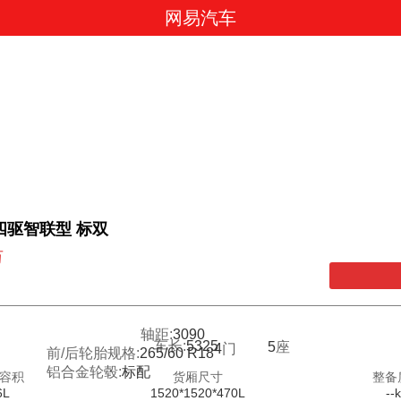
网易汽车
0T四驱智联型 标双
万
轴距:
3090
车长:
5325
5
座
4
门
前/后轮胎规格:
265/60 R18
铝合金轮毂:
标配
容积
货厢尺寸
整备
6L
1520*1520*470L
--