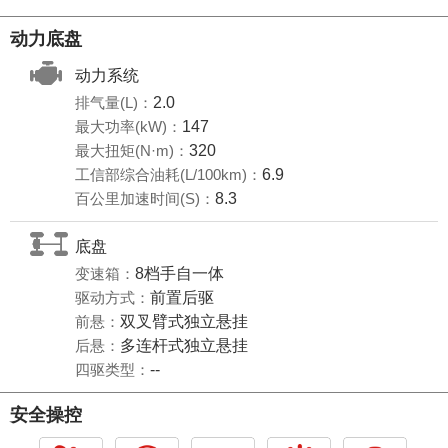
动力底盘
动力系统
排气量(L)：
2.0
最大功率(kW)：
147
最大扭矩(N·m)：
320
工信部综合油耗(L/100km)：
6.9
百公里加速时间(S)：
8.3
底盘
变速箱：
8档手自一体
驱动方式：
前置后驱
前悬：
双叉臂式独立悬挂
后悬：
多连杆式独立悬挂
四驱类型：
--
安全操控