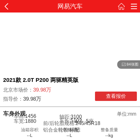
网易汽车
84张图
2021款 2.0T P200 两驱精英版
39.98万
北京市场价：
查看报价
39.98万
指导价：
车身外观
单位:mm
车高:
1456
轴距:
3100
车长:
5102
车宽:
1880
5
座
4
门
前/后轮胎规格:
245/45R18
油箱容积
行李舱容积
整备质量
铝合金轮毂:
标配
--L
--L
--kg