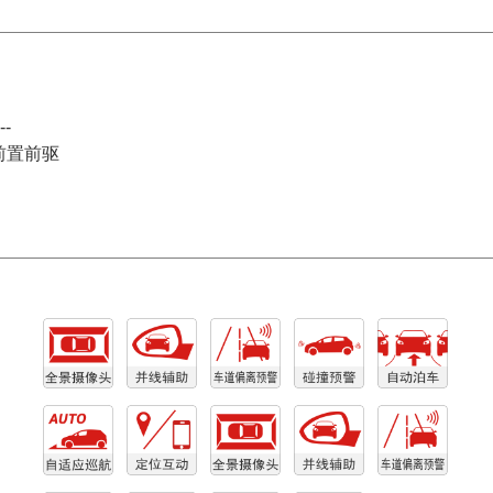
--
前置前驱