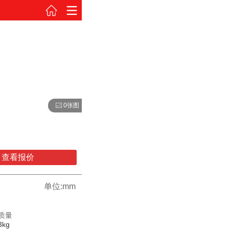
0张图
查看报价
单位:mm
质量
3kg