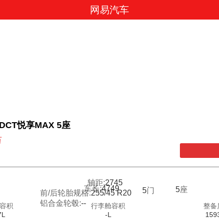
网易汽车
T DCT悦享MAX 5座
万
轴距:
2745
车长:
4749
5
座
5
门
前/后轮胎规格:
255/45 R20
铝合金轮毂:
--
容积
行李舱容积
整备
7L
-L
159