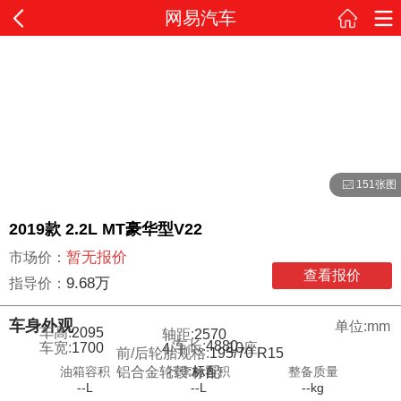
网易汽车
151张图
2019款 2.2L MT豪华型V22
暂无报价
市场价：
查看报价
9.68万
指导价：
车身外观
单位:mm
车高:
2095
轴距:
2570
车长:
4880
车宽:
1700
10
座
4
门
前/后轮胎规格:
195/70 R15
油箱容积
行李舱容积
整备质量
铝合金轮毂:
标配
--L
--L
--kg