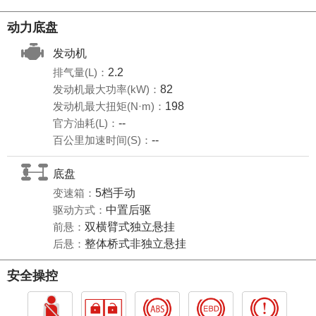
动力底盘
发动机
排气量(L)：
2.2
发动机最大功率(kW)：
82
发动机最大扭矩(N·m)：
198
官方油耗(L)：
--
百公里加速时间(S)：
--
底盘
变速箱：
5档手动
驱动方式：
中置后驱
前悬：
双横臂式独立悬挂
后悬：
整体桥式非独立悬挂
安全操控