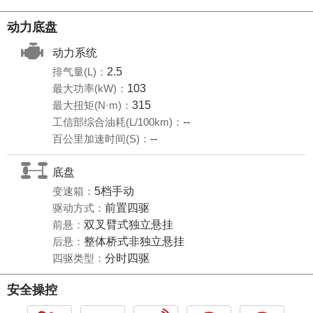
动力底盘
动力系统
排气量(L)：
2.5
最大功率(kW)：
103
最大扭矩(N·m)：
315
工信部综合油耗(L/100km)：
--
百公里加速时间(S)：
--
底盘
变速箱：
5档手动
驱动方式：
前置四驱
前悬：
双叉臂式独立悬挂
后悬：
整体桥式非独立悬挂
四驱类型：
分时四驱
安全操控