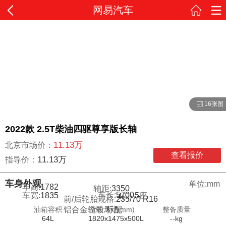
网易汽车
16张图
2022款 2.5T柴油四驱尊享版长轴
11.13万
北京市场价：
查看报价
11.13万
指导价：
车身外观
单位:mm
车高:
1782
轴距:
3350
车长:
5700
车宽:
1835
5
座
4
门
前/后轮胎规格:
235/70 R16
油箱容积
货箱尺寸(mm)
整备质量
铝合金轮毂:
标配
64L
1820x1475x500L
--kg