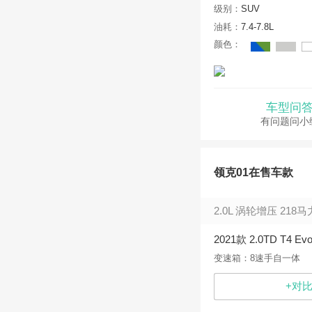
级别：
SUV
油耗：
7.4-7.8L
颜色：
车型问
有问题问小
领克01在售车款
2.0L 涡轮增压 218马
2021款 2.0TD T4 Ev
变速箱：8速手自一体
+对