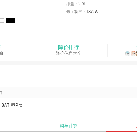
排量：
2.0L
最大功率：
187kW
答
降价排行
编
降价信息大全
力
o 8AT 型Pro
比
购车计算