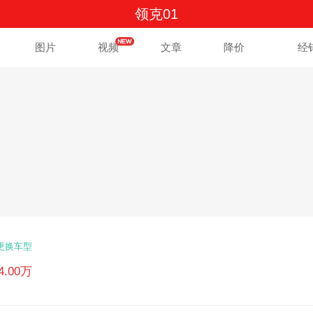
领克01
图片
视频
文章
降价
经
更换车型
84.00万
万