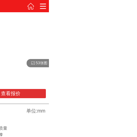
53张图
查看报价
单位:mm
质量
kg