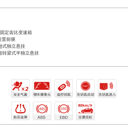
档固定齿比变速箱
前置前驱
逊式独立悬挂
扭转梁式半独立悬挂