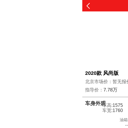
2020款 风尚版
北京市场价：暂无报
7.78万
指导价：
车身外观
车高:
1575
车宽:
1760
油箱
-