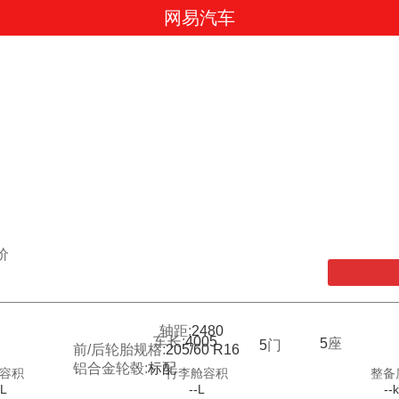
网易汽车
价
轴距:
2480
车长:
4005
5
座
5
门
前/后轮胎规格:
205/60 R16
铝合金轮毂:
标配
容积
行李舱容积
整备
-L
--L
--