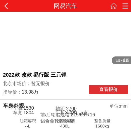
网易汽车
7张图
2022款 改款 易行版 三元锂
北京市场价：暂无报价
查看报价
13.98万
指导价：
车身外观
单位:mm
车高:
1530
轴距:
2700
车长:
4730
车宽:
1804
5
座
4
门
前/后轮胎规格:
215/60 R16
油箱容积
行李舱容积
整备质量
铝合金轮毂:
标配
--L
430L
1600kg