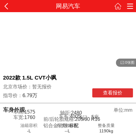
网易汽车
0张图
2022款 1.5L CVT小飒
北京市场价：暂无报价
查看报价
6.79万
指导价：
车身外观
单位:mm
车高:
1575
轴距:
2480
车长:
4005
5
座
车宽:
1760
5
门
前/后轮胎规格:
205/60 R16
油箱容积
行李舱容积
整备质量
铝合金轮毂:
标配
-L
--L
1190kg