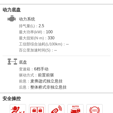
动力底盘
动力系统
排气量(L)：
2.5
最大功率(kW)：
100
最大扭矩(N·m)：
330
工信部综合油耗(L/100km)：
--
百公里加速时间(S)：
--
底盘
变速箱：
6档手动
驱动方式：
前置前驱
前悬：
麦弗逊式独立悬挂
后悬：
整体桥式非独立悬挂
安全操控