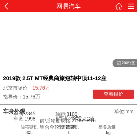
网易汽车
280张图
2019款 2.5T MT经典商旅短轴中顶11-12座
15.76万
北京市场价：
查看报价
15.76万
指导价：
车身外观
单位:mm
车高:
2345
轴距:
3100
车长:
4950
车宽:
1998
11/12
座
5
门
前/后轮胎规格:
215/75R16
油箱容积
行李舱容积
整备质量
铝合金轮毂:
选装
80L
--L
--kg