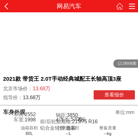
网易汽车
280张图
2021款 带货王 2.0T手动经典城配王长轴高顶3座
13.68万
北京市场价：
查看报价
13.68万
指导价：
车身外观
单位:mm
车高:
2552
轴距:
3850
车长:
5700
车宽:
1998
3
座
4
门
前/后轮胎规格:
215/75 R16
油箱容积
行李舱容积
整备质量
铝合金轮毂:
选装
80L
--L
--kg