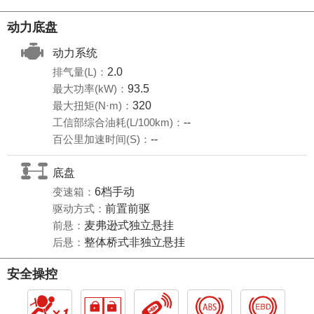
动力底盘
动力系统
排气量(L)：
2.0
最大功率(kW)：
93.5
最大扭矩(N·m)：
320
工信部综合油耗(L/100km)：
--
百公里加速时间(S)：
--
底盘
变速箱：
6档手动
驱动方式：
前置前驱
前悬：
麦弗逊式独立悬挂
后悬：
整体桥式非独立悬挂
安全操控