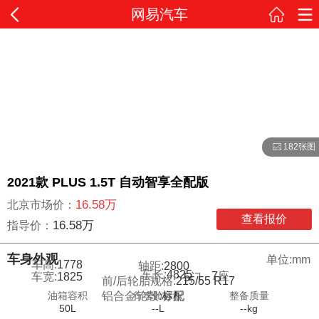
网易汽车
182张图
2021款 PLUS 1.5T 自动智享全配版
16.58万
北京市场价：
查看报价
16.58万
指导价：
车身外观
单位:mm
车高:
1778
轴距:
2800
车长:
4825
7
座
车宽:
1825
5
门
前/后轮胎规格:
215/55 R17
油箱容积
行李舱容积
整备质量
铝合金轮毂:
标配
50L
--L
--kg