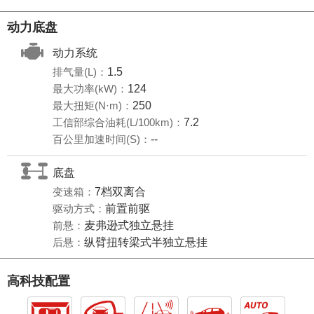
动力底盘
动力系统
排气量(L)：
1.5
最大功率(kW)：
124
最大扭矩(N·m)：
250
工信部综合油耗(L/100km)：
7.2
百公里加速时间(S)：
--
底盘
变速箱：
7档双离合
驱动方式：
前置前驱
前悬：
麦弗逊式独立悬挂
后悬：
纵臂扭转梁式半独立悬挂
高科技配置