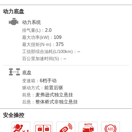
动力底盘
动力系统
排气量(L)：
2.0
最大功率(kW)：
109
最大扭矩(N·m)：
375
工信部综合油耗(L/100km)：
--
百公里加速时间(S)：
--
底盘
变速箱：
6档手动
驱动方式：
前置后驱
前悬：
麦弗逊式独立悬挂
后悬：
整体桥式非独立悬挂
安全操控