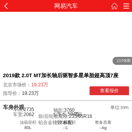
网易汽车
0张图
2019款 2.0T MT加长轴后驱智多星单胎超高顶7座
19.23万
北京市场价：
查看报价
19.23万
指导价：
车身外观
单位:mm
车高:
2735
轴距:
3760
车长:
5940
车宽:
2062
7
座
5
门
前/后轮胎规格:
235/65R16
油箱容积
行李舱容积
整备质量
铝合金轮毂:
标配
80L
--L
--kg