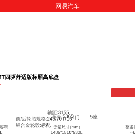
网易汽车
0T MT四驱舒适版标厢高底盘
万
轴距:
3155
车长:
5365
5
座
4
门
前/后轮胎规格:
245/70 R16
铝合金轮毂:
标配
容积
货箱尺寸(mm)
整备
-L
1485*1510*530L
--