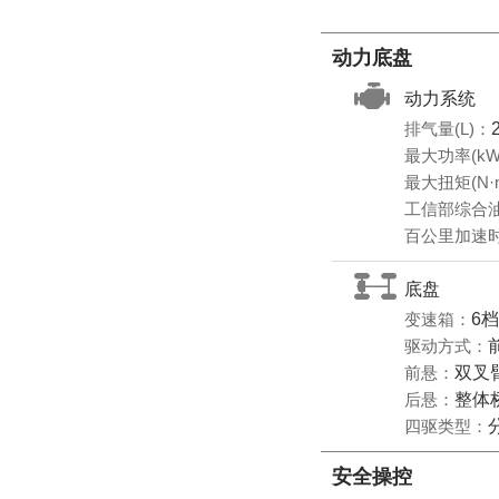
动力底盘
动力系统
排气量(L)：
最大功率(kW
最大扭矩(N·
工信部综合油耗
百公里加速时
底盘
变速箱：
6
驱动方式：
前悬：
双叉
后悬：
整体
四驱类型：
安全操控