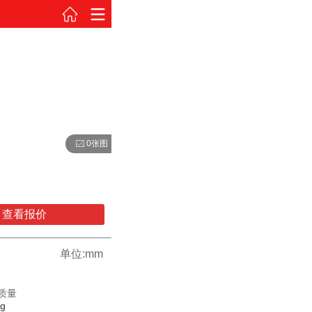
0张图
查看报价
单位:mm
质量
kg