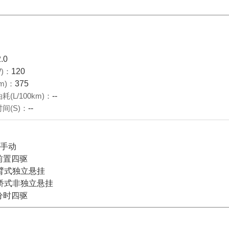
2.0
)：
120
m)：
375
(L/100km)：
--
间(S)：
--
档手动
前置四驱
臂式独立悬挂
桥式非独立悬挂
分时四驱