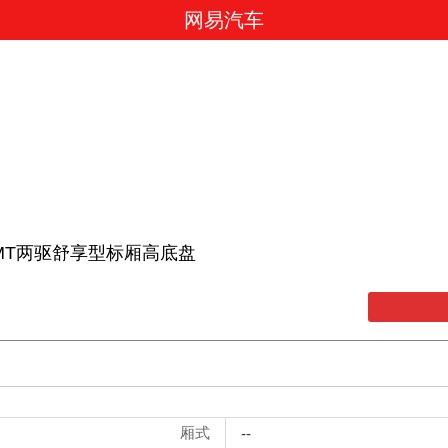
网易汽车
0T MT两驱舒享型标厢高底盘
厢式
--