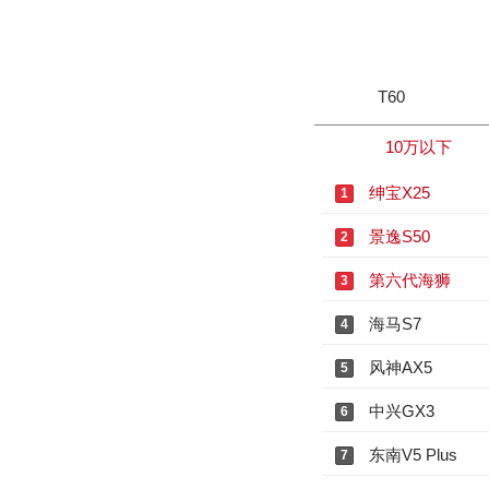
T60
10万以下
绅宝X25
1
景逸S50
2
第六代海狮
3
海马S7
4
风神AX5
5
中兴GX3
6
东南V5 Plus
7