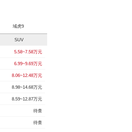
域虎9
骐铃T5
拓陆者驭..
TAGA达
SUV
5.58~7.58万元
柯兰多
昊铂Hyper GT
1
1
6.99~9.69万元
领克03
拿铁DHT-PHEV
2
2
8.06~12.48万元
绅宝D60
东风本田X-NV
3
3
8.98~14.68万元
MG7
凯迪拉克CT4
4
4
8.59~12.87万元
成功BEV6
海马6P
5
5
待查
长安欧尚A600 EV
森林人
6
6
待查
凯翼V7
瑞风M5
7
7