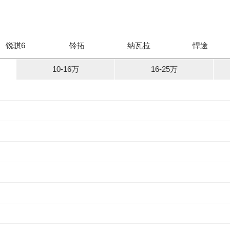
锐骐6
铃拓
纳瓦拉
悍途
10-16万
16-25万