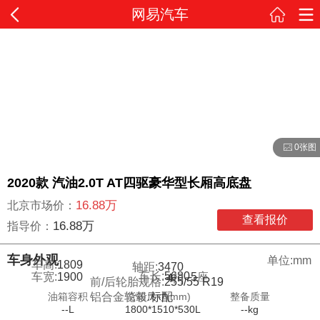
网易汽车
0张图
2020款 汽油2.0T AT四驱豪华型长厢高底盘
16.88万
北京市场价：
查看报价
16.88万
指导价：
车身外观
单位:mm
车高:
1809
轴距:
3470
车长:
5680
车宽:
1900
5
座
4
门
前/后轮胎规格:
255/55 R19
油箱容积
货箱尺寸(mm)
整备质量
铝合金轮毂:
标配
--L
1800*1510*530L
--kg