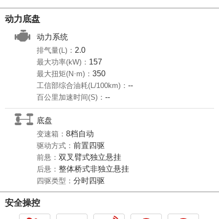
动力底盘
动力系统
排气量(L)：
2.0
最大功率(kW)：
157
最大扭矩(N·m)：
350
工信部综合油耗(L/100km)：
--
百公里加速时间(S)：
--
底盘
变速箱：
8档自动
驱动方式：
前置四驱
前悬：
双叉臂式独立悬挂
后悬：
整体桥式非独立悬挂
四驱类型：
分时四驱
安全操控