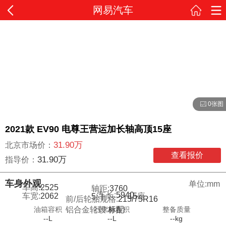
网易汽车
0张图
2021款 EV90 电尊王营运加长轴高顶15座
31.90万
北京市场价：
查看报价
31.90万
指导价：
车身外观
单位:mm
车高:
2525
轴距:
3760
车长:
5940
车宽:
2062
15
座
5
门
前/后轮胎规格:
215/75R16
油箱容积
行李舱容积
整备质量
铝合金轮毂:
标配
--L
--L
--kg