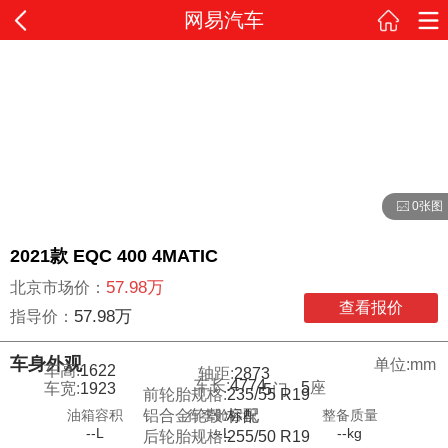
网易汽车
0张图
2021款 EQC 400 4MATIC
57.98万
北京市场价：
查看报价
57.98万
指导价：
车身外观
单位:mm
车高:
1622
轴距:
2873
车长:
4774
5
座
车宽:
1923
5
门
前轮胎规格:
235/55 R19
油箱容积
行李舱容积
整备质量
铝合金轮毂:
标配
--L
--L
--kg
后轮胎规格:
255/50 R19