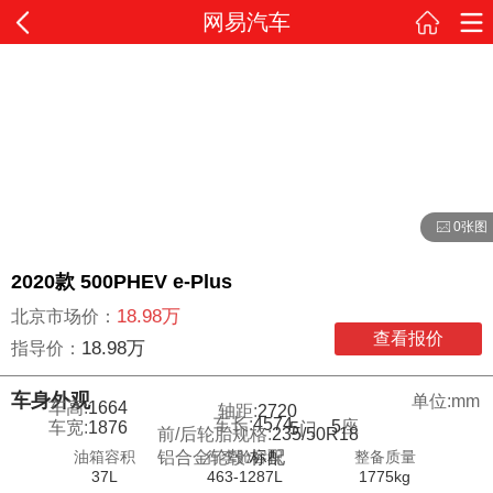
网易汽车
0张图
2020款 500PHEV e-Plus
18.98万
北京市场价：
查看报价
18.98万
指导价：
车身外观
单位:mm
车高:
1664
轴距:
2720
车长:
4574
5
座
车宽:
1876
5
门
前/后轮胎规格:
235/50R18
油箱容积
行李舱容积
整备质量
铝合金轮毂:
标配
37L
463-1287L
1775kg