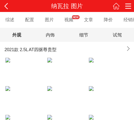
纳瓦拉 图片
综述
配置
图片
视频
文章
降价
经销
外观
内饰
细节
试驾
2021款 2.5L AT四驱尊贵型