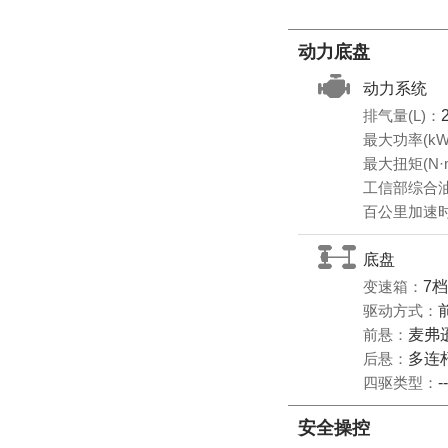
动力底盘
动力系统
排气量(L)：
最大功率(kW
最大扭矩(N·
工信部综合油耗
百公里加速时
底盘
变速箱：
7
驱动方式：
前悬：
麦弗
后悬：
多连
四驱类型：
--
安全操控