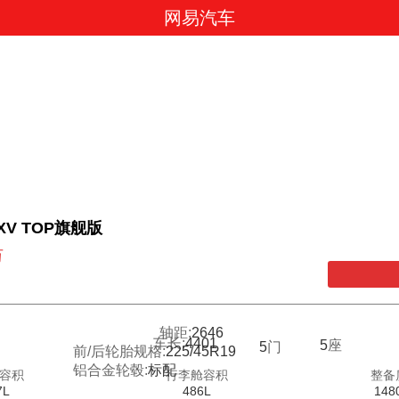
网易汽车
T XV TOP旗舰版
万
轴距:
2646
车长:
4401
5
座
5
门
前/后轮胎规格:
225/45R19
铝合金轮毂:
标配
容积
行李舱容积
整备
7L
486L
148