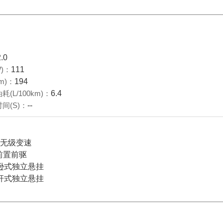
2.0
)：
111
m)：
194
(L/100km)：
6.4
间(S)：
--
档无级变速
前置前驱
逊式独立悬挂
杆式独立悬挂