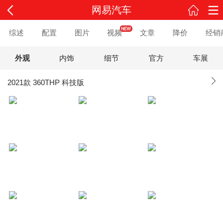
网易汽车
综述
配置
图片
视频
文章
降价
经销
外观
内饰
细节
官方
车展
2021款 360THP 科技版