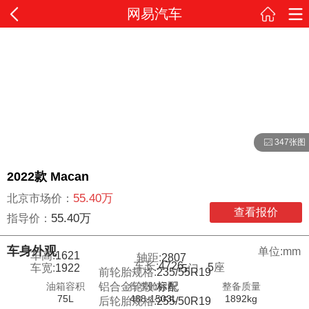
网易汽车
347张图
2022款 Macan
55.40万
北京市场价：
查看报价
55.40万
指导价：
车身外观
单位:mm
车高:
1621
轴距:
2807
车长:
4726
5
座
车宽:
1922
5
门
前轮胎规格:
235/55R19
油箱容积
行李舱容积
整备质量
铝合金轮毂:
标配
75L
488-1503L
1892kg
后轮胎规格:
255/50R19