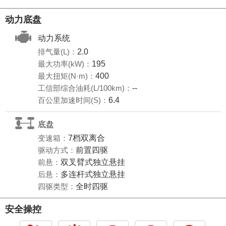
动力底盘
动力系统
排气量(L)：
2.0
最大功率(kW)：
195
最大扭矩(N·m)：
400
工信部综合油耗(L/100km)：
--
百公里加速时间(S)：
6.4
底盘
变速箱：
7档双离合
驱动方式：
前置四驱
前悬：
双叉臂式独立悬挂
后悬：
多连杆式独立悬挂
四驱类型：
全时四驱
安全操控