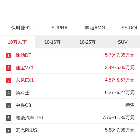
保时捷91..
SUPRA
奔驰AMG ..
SS DOLP
10万以下
10-16万
16-25万
SUV
5.79~7.39万元
逸动DT
1
3.49~5.09万元
佳宝V70
2
4.57~5.67万元
东风EX1
3
6.27~6.27万元
角斗士
4
待查
中兴C3
5
7.79~11.89万元
潍柴汽车U70
6
5.88~7.98万元
宏光PLUS
7