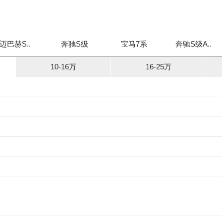
迈巴赫S..
奔驰S级
宝马7系
奔驰S级A..
10-16万
16-25万