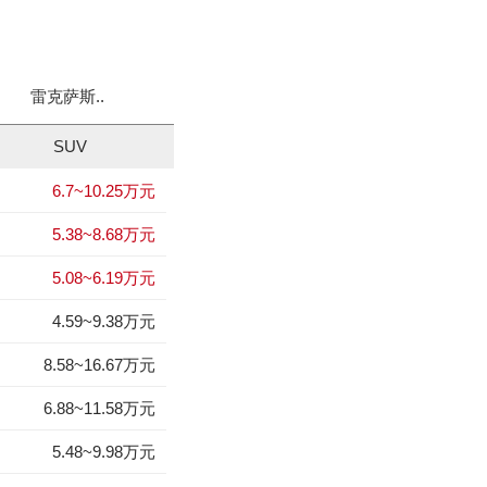
雷克萨斯..
奥迪A8L..
总裁
飞驰
SUV
6.7~10.25万元
锐骐7
EV80
1
1
5.38~8.68万元
逸致
探岳
2
2
5.08~6.19万元
锐骐多功能商用车
标致508L
3
3
4.59~9.38万元
宝骏享境
英仕派
4
4
8.58~16.67万元
拓陆者驭途8
速翼特
5
5
6.88~11.58万元
海马3
迈威EV
6
6
5.48~9.98万元
标致408
MINI 3-DOOR
7
7