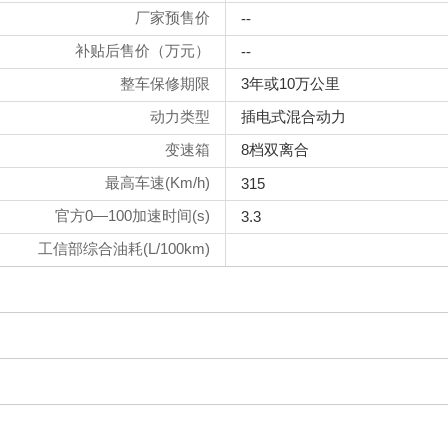
厂家预售价
--
补贴后售价（万元）
--
整车保修期限
3年或10万公里
动力类型
插电式混合动力
变速箱
8档双离合
最高车速(Km/h)
315
官方0—100加速时间(s)
3.3
工信部综合油耗(L/100km)