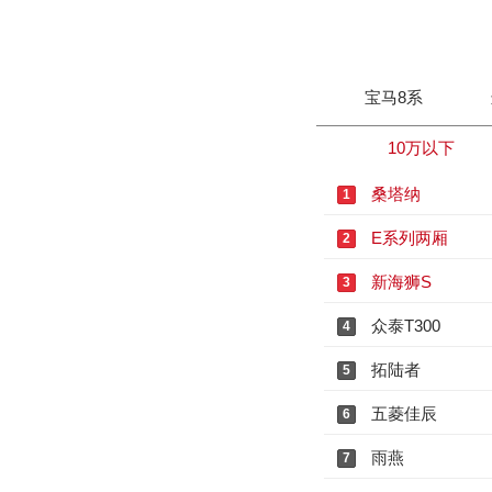
宝马8系
10万以下
桑塔纳
1
E系列两厢
2
新海狮S
3
众泰T300
4
拓陆者
5
五菱佳辰
6
雨燕
7