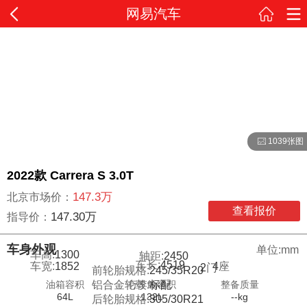
网易汽车
1039张图
2022款 Carrera S 3.0T
147.3万
北京市场价：
查看报价
147.30万
指导价：
车身外观
单位:mm
车高:
1300
轴距:
2450
车长:
4519
4
座
车宽:
1852
2
门
前轮胎规格:
245/35R20
油箱容积
行李舱容积
整备质量
铝合金轮毂:
标配
64L
132L
--kg
后轮胎规格:
305/30R21