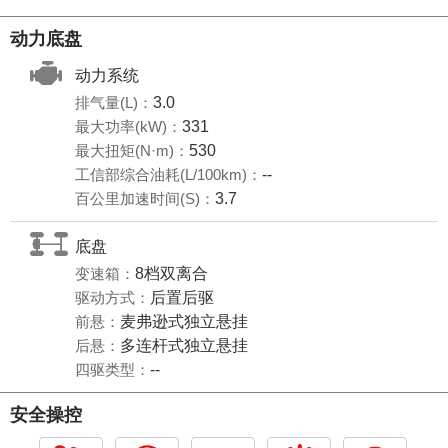
动力底盘
动力系统
排气量(L)：
3.0
最大功率(kW)：
331
最大扭矩(N·m)：
530
工信部综合油耗(L/100km)：
--
百公里加速时间(S)：
3.7
底盘
变速箱：
8档双离合
驱动方式：
后置后驱
前悬：
麦弗逊式独立悬挂
后悬：
多连杆式独立悬挂
四驱类型：
--
安全操控