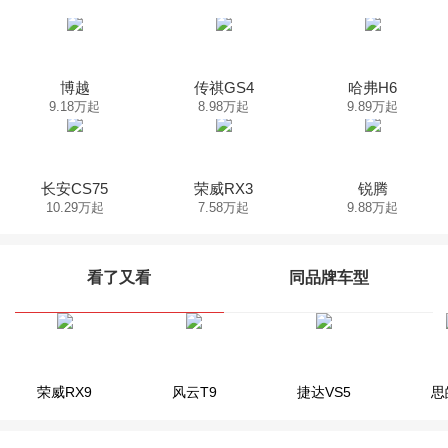
博越
传祺GS4
哈弗H6
9.18万起
8.98万起
9.89万起
长安CS75
荣威RX3
锐腾
10.29万起
7.58万起
9.88万起
看了又看
同品牌车型
荣威iMAX8
荣威RX9
荣威RX5 MAX
风云T9
荣威RX8
捷达VS5
荣威e
思