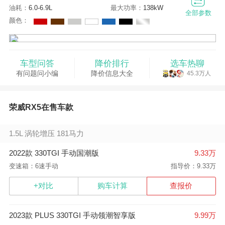
油耗：
6.0-6.9L
最大功率：
138kW
全部参数
颜色：
车型问答
降价排行
选车热聊
有问题问小编
降价信息大全
45.3万人
荣威RX5在售车款
1.5L 涡轮增压 181马力
2022款 330TGI 手动国潮版
9.33万
变速箱：6速手动
指导价：9.33万
+对比
购车计算
查报价
2023款 PLUS 330TGI 手动领潮智享版
9.99万